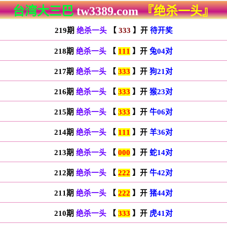
台湾大三巴
tw3389.com
『绝杀一头』
219期
绝杀一头
【
333
】开
待开奖
218期
绝杀一头
【
111
】开
兔04对
217期
绝杀一头
【
333
】开
狗21对
216期
绝杀一头
【
333
】开
猴23对
215期
绝杀一头
【
333
】开
牛06对
214期
绝杀一头
【
111
】开
羊36对
213期
绝杀一头
【
000
】开
蛇14对
212期
绝杀一头
【
222
】开
牛42对
211期
绝杀一头
【
222
】开
猪44对
210期
绝杀一头
【
333
】开
虎41对